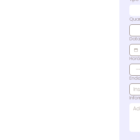
Quan
Data
Horá
Ende
Info