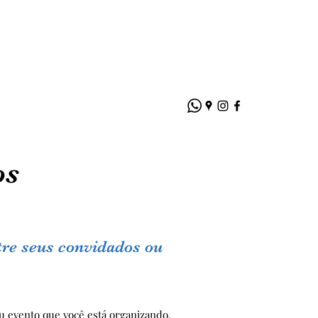
os
tre seus convidados ou
u evento que você está organizando,