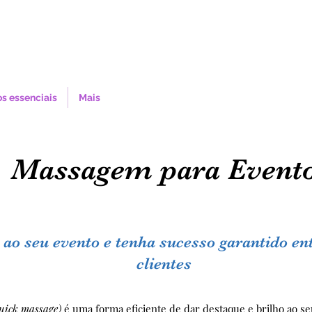
s essenciais
Mais
Massagem para Event
o seu evento e tenha sucesso garantido en
clientes
uick massage)
é uma forma eficiente de dar destaque e brilho ao se