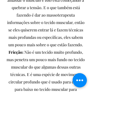
amassar o músculo e isso está começando a
quebrar a tensão. E o que também está
fazendo é dar ao massoterapeuta
informações sobre o tecido muscular, então
se eles quiserem entrar lá e fazem técnicas
mais profundas ou específicas, eles sabem
um pouco mais sobre o que estão fazendo.
Fricção:
Não é um tecido muito profundo,
mas penetra um pouco mais fundo no tecido
muscular do que algumas dessas outras
técnicas. E é uma espécie de movimento
circular profundo que é usado para cima e
para baixo no tecido muscular para
aumentar o fluxo sanguíneo.
Tapotagem (percussão)
: Uma técnica de
estimulação muscular, mas não é usada por
tanto tempo. Você não a usaria durante toda
a massagem. Você usaria apenas aqui e ali, ou