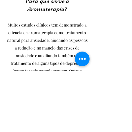
Para que serve a
Aromaterapia?
​​Muitos estudos clínicos tem demonstrado a
eficácia da aromaterapia como tratamento
natural para ansiedade, ajudando as pessoas
a redução e no manejo das crises de
ansiedade e auxiliando também no
tratamento de alguns tipos de depressão
(como terapia complementar). Outros
benefícios adicionais da aromaterapia
incluem
➢Alívio dos efeitos do estresse e ansiedade
➢Melhor qualidade de vida, principalmente
para pessoas com problemas de saúde
crônicos